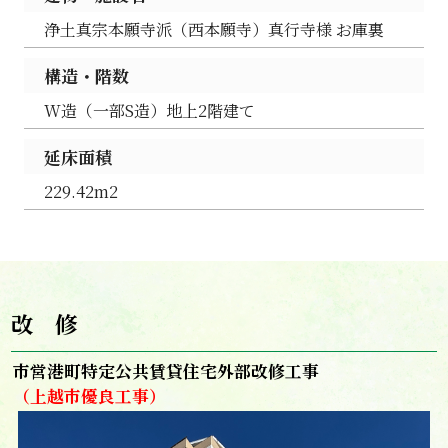
浄土真宗本願寺派（西本願寺）真行寺様 お庫裏
構造・階数
W造（一部S造）地上2階建て
延床面積
229.42m2
改 修
市営港町特定公共賃貸住宅外部改修工事
（上越市優良工事）