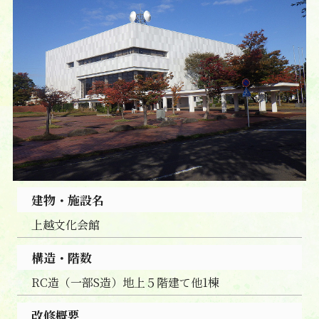
建物・施設名
上越文化会館
構造・階数
RC造（一部S造）地上５階建て他1棟
改修概要