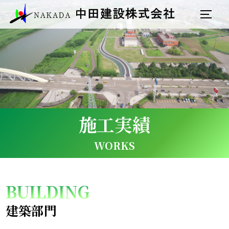
へ
サイド
ス
キ
ッ
プ
施工実績
WORKS
BUILDING
建築部門