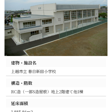
建物・施設名
上越市立 春日新田小学校
構造・階数
RC造（一部S造屋根）地上2階建て他1棟
延床面積
1,885.86m2