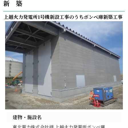
新 築
上越火力発電所1号機新設工事のうちボンベ庫新築工事
建物・施設名
東北電力株式会社様 上越火力発電所ボンベ庫