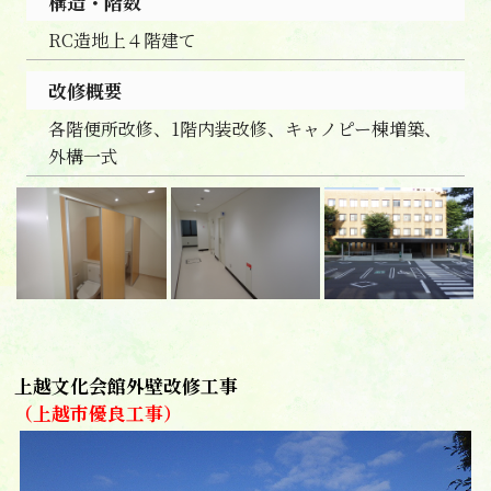
構造・階数
RC造地上４階建て
改修概要
各階便所改修、1階内装改修、キャノピー棟増築、
外構一式
上越文化会館外壁改修工事
（上越市優良工事）